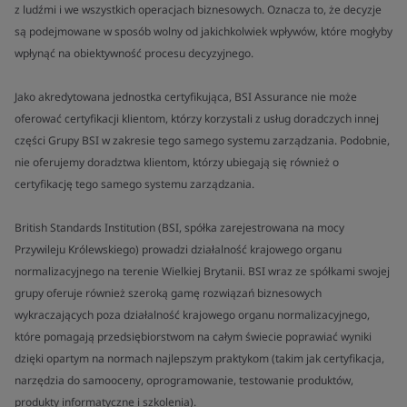
z ludźmi i we wszystkich operacjach biznesowych. Oznacza to, że decyzje
są podejmowane w sposób wolny od jakichkolwiek wpływów, które mogłyby
wpłynąć na obiektywność procesu decyzyjnego.
Jako akredytowana jednostka certyfikująca, BSI Assurance nie może
oferować certyfikacji klientom, którzy korzystali z usług doradczych innej
części Grupy BSI w zakresie tego samego systemu zarządzania. Podobnie,
nie oferujemy doradztwa klientom, którzy ubiegają się również o
certyfikację tego samego systemu zarządzania.
British Standards Institution (BSI, spółka zarejestrowana na mocy
Przywileju Królewskiego) prowadzi działalność krajowego organu
normalizacyjnego na terenie Wielkiej Brytanii. BSI wraz ze spółkami swojej
grupy oferuje również szeroką gamę rozwiązań biznesowych
wykraczających poza działalność krajowego organu normalizacyjnego,
które pomagają przedsiębiorstwom na całym świecie poprawiać wyniki
dzięki opartym na normach najlepszym praktykom (takim jak certyfikacja,
narzędzia do samooceny, oprogramowanie, testowanie produktów,
produkty informatyczne i szkolenia).