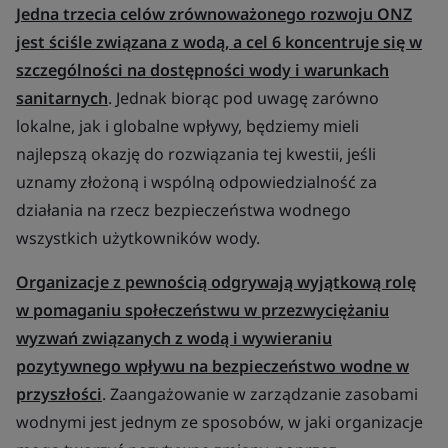
Jedna trzecia celów zrównoważonego rozwoju ONZ
jest ściśle związana z wodą, a cel 6 koncentruje się w
szczególności na dostępności wody i warunkach
sanitarnych
. Jednak biorąc pod uwagę zarówno
lokalne, jak i globalne wpływy, będziemy mieli
najlepszą okazję do rozwiązania tej kwestii, jeśli
uznamy złożoną i wspólną odpowiedzialność za
działania na rzecz bezpieczeństwa wodnego
wszystkich użytkowników wody.
Organizacje z pewnością odgrywają wyjątkową rolę
w pomaganiu społeczeństwu w przezwyciężaniu
wyzwań związanych z wodą i wywieraniu
pozytywnego wpływu na bezpieczeństwo wodne w
przyszłości
. Zaangażowanie w zarządzanie zasobami
wodnymi jest jednym ze sposobów, w jaki organizacje