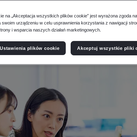
a w zakresie zaufania mogą podnieść wartość, rep
cie na „Akceptacja wszystkich plików cookie” jest wyrażona zgoda 
a swoim urządzeniu w celu usprawnienia korzystania z nawigacji stro
trony i wsparcia naszych działań marketingowych.
Ustawienia plików cookie
Akceptuj wszystkie pliki 