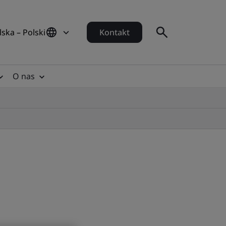
lska – Polski
Kontakt
O nas