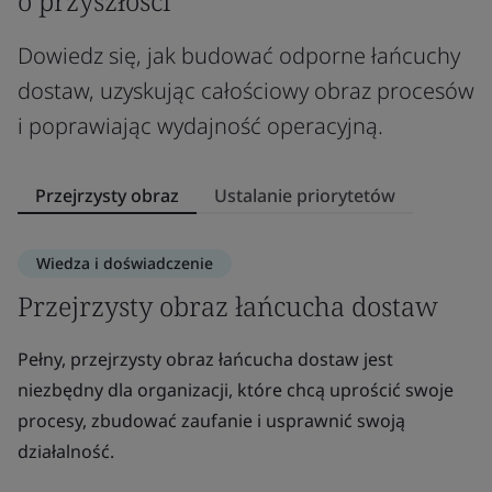
o przyszłości
Dowiedz się, jak budować odporne łańcuchy
dostaw, uzyskując całościowy obraz procesów
i poprawiając wydajność operacyjną.
Przejrzysty obraz
Ustalanie priorytetów
Wiedza i doświadczenie
Przejrzysty obraz łańcucha dostaw
P
d
Pełny, przejrzysty obraz łańcucha dostaw jest
p
niezbędny dla organizacji, które chcą uprościć swoje
procesy, zbudować zaufanie i usprawnić swoją
Pr
działalność.
św