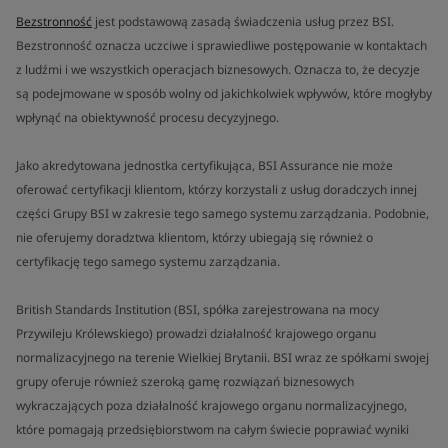
Bezstronność
jest podstawową zasadą świadczenia usług przez BSI.
Bezstronność oznacza uczciwe i sprawiedliwe postępowanie w kontaktach
z ludźmi i we wszystkich operacjach biznesowych. Oznacza to, że decyzje
są podejmowane w sposób wolny od jakichkolwiek wpływów, które mogłyby
wpłynąć na obiektywność procesu decyzyjnego.
Jako akredytowana jednostka certyfikująca, BSI Assurance nie może
oferować certyfikacji klientom, którzy korzystali z usług doradczych innej
części Grupy BSI w zakresie tego samego systemu zarządzania. Podobnie,
nie oferujemy doradztwa klientom, którzy ubiegają się również o
certyfikację tego samego systemu zarządzania.
British Standards Institution (BSI, spółka zarejestrowana na mocy
Przywileju Królewskiego) prowadzi działalność krajowego organu
normalizacyjnego na terenie Wielkiej Brytanii. BSI wraz ze spółkami swojej
grupy oferuje również szeroką gamę rozwiązań biznesowych
wykraczających poza działalność krajowego organu normalizacyjnego,
które pomagają przedsiębiorstwom na całym świecie poprawiać wyniki