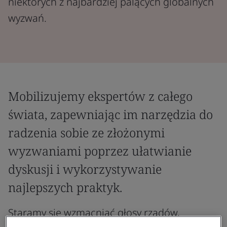
niektórych z najbardziej palących globalnych
wyzwań.
Mobilizujemy ekspertów z całego
świata, zapewniając im narzędzia do
radzenia sobie ze złożonymi
wyzwaniami poprzez ułatwianie
dyskusji i wykorzystywanie
najlepszych praktyk.
Staramy się wzmacniać głosy rządów,