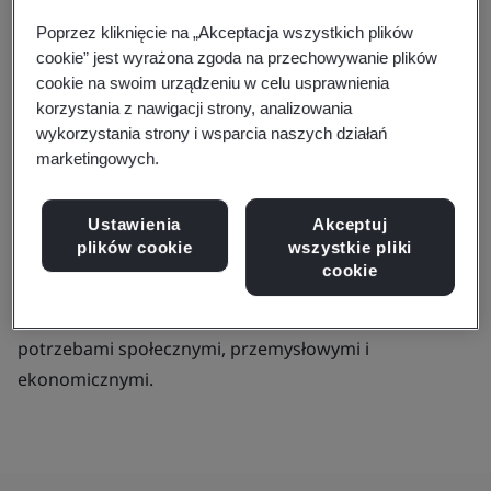
ekspertów branżowych, organizacji,
Poprzez kliknięcie na „Akceptacja wszystkich plików
konsumentów, młodych profesjonalistów i
cookie” jest wyrażona zgoda na przechowywanie plików
studentów, aby wspierać transformację rynku
cookie na swoim urządzeniu w celu usprawnienia
i umożliwić zrównoważony wzrost dla
korzystania z nawigacji strony, analizowania
wykorzystania strony i wsparcia naszych działań
wszystkich.
marketingowych.
Nasze wszechstronne zaangażowanie w pracę z
ekspertami ułatwia identyfikację pojawiających się
Ustawienia
Akceptuj
plików cookie
wszystkie pliki
trendów, innowacyjnych rozwiązań i potencjalnych
cookie
zagrożeń. Gwarantuje to, że nasze normy i
rozwiązania pozostają o krok przed zmieniającymi się
potrzebami społecznymi, przemysłowymi i
ekonomicznymi.