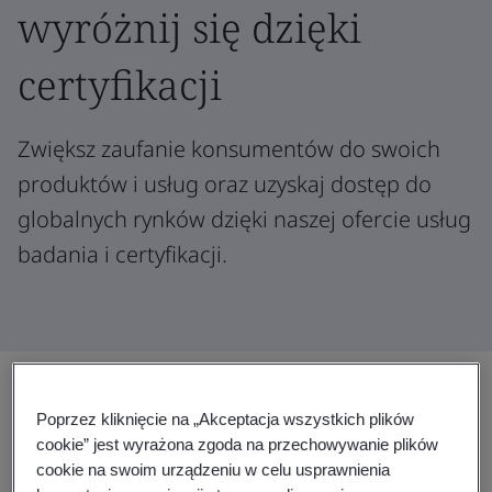
wyróżnij się dzięki
certyfikacji
Zwiększ zaufanie konsumentów do swoich
produktów i usług oraz uzyskaj dostęp do
globalnych rynków dzięki naszej ofercie usług
badania i certyfikacji.
Certyfikacja, która umieszcza Twoje
Poprzez kliknięcie na „Akceptacja wszystkich plików
cookie” jest wyrażona zgoda na przechowywanie plików
produkty na popularnych
cookie na swoim urządzeniu w celu usprawnienia