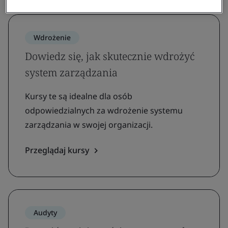
Wdrożenie
Dowiedz się, jak skutecznie wdrożyć
system zarządzania
Kursy te są idealne dla osób
odpowiedzialnych za wdrożenie systemu
zarządzania w swojej organizacji.
Przeglądaj kursy
Audyty