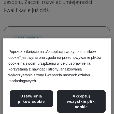
zespołu. Zacznij rozwijać umiejętności i
kwalifikacje już dziś.
Zrozumienie
Zwiększ wiedzę na temat normy i
Poprzez kliknięcie na „Akceptacja wszystkich plików
poznaj jej wymagania
cookie” jest wyrażona zgoda na przechowywanie plików
cookie na swoim urządzeniu w celu usprawnienia
Dzięki kursom uświadamiającym i
korzystania z nawigacji strony, analizowania
rozwijającym znajomość wymagań zapoznasz
wykorzystania strony i wsparcia naszych działań
marketingowych.
się z kluczowymi terminami, definicjami i
podstawami norm.
Ustawienia
Akceptuj
Przeglądaj kursy
plików cookie
wszystkie pliki
cookie