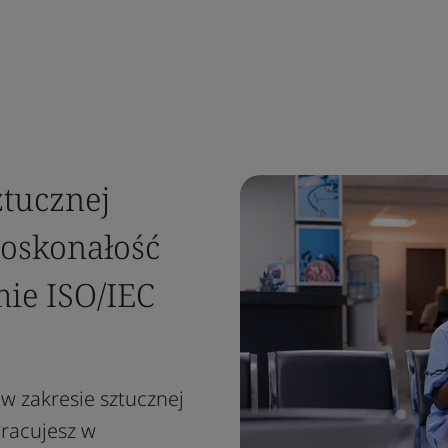
tucznej
 doskonałość
mie ISO/IEC
w zakresie sztucznej
pracujesz w