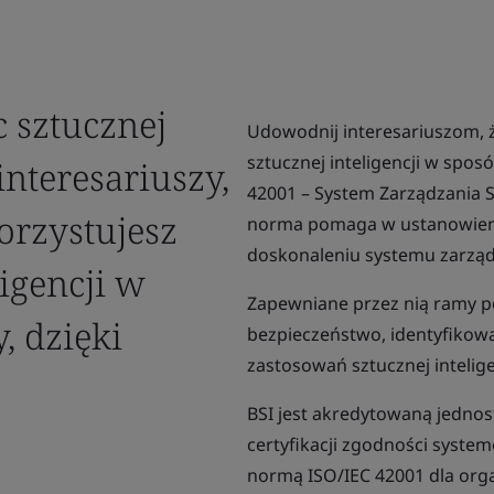
 sztucznej
Udowodnij interesariuszom, 
sztucznej inteligencji w spo
interesariuszy,
42001 – System Zarządzania 
orzystujesz
norma pomaga w ustanowieniu
doskonaleniu systemu zarządz
ligencji w
Zapewniane przez nią ramy p
, dzięki
bezpieczeństwo, identyfikowa
zastosowań sztucznej intelige
BSI jest akredytowaną jednost
certyfikacji zgodności system
normą ISO/IEC 42001 dla orga