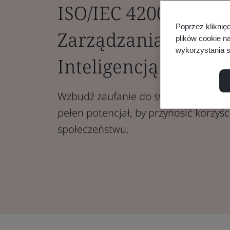
ISO/IEC 42001 – Sys
Poprzez kliknię
Zarządzania Sztucz
plików cookie n
wykorzystania s
Inteligencją
Wzbudź zaufanie do swoich systemów 
pełen potencjał, by przynosić korzyści
społeczeństwu.