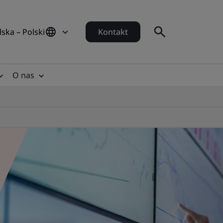
lska – Polski
Kontakt
O nas