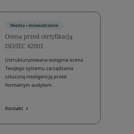
Wiedza i doświadczenie
Uzys
Ocena przed certyfikacją
Certy
ISO/IEC 42001
Uzysk
certyf
Ustrukturyzowana wstępna ocena
zarząd
Twojego systemu zarządzania
sztuczną inteligencją przed
formalnym audytem.
Kontakt
Rozpo