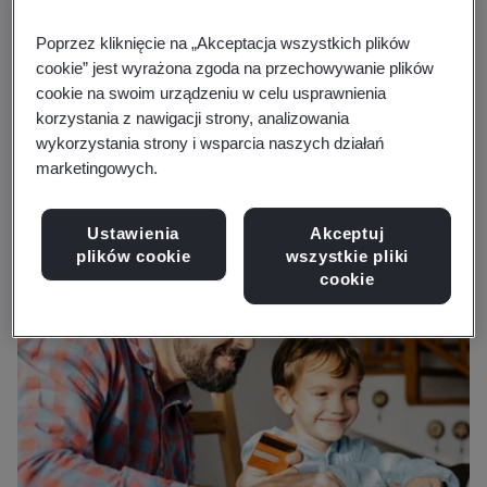
zgodnie ze zmieniającymi się przepisami oraz
postępem technologicznym, Twoja organizacja może
Poprzez kliknięcie na „Akceptacja wszystkich plików
konsekwentnie wprowadzać i utrzymywać złoty
cookie” jest wyrażona zgoda na przechowywanie plików
cookie na swoim urządzeniu w celu usprawnienia
standard zaufania cyfrowego.
korzystania z nawigacji strony, analizowania
wykorzystania strony i wsparcia naszych działań
marketingowych.
Ustawienia
Akceptuj
plików cookie
wszystkie pliki
cookie