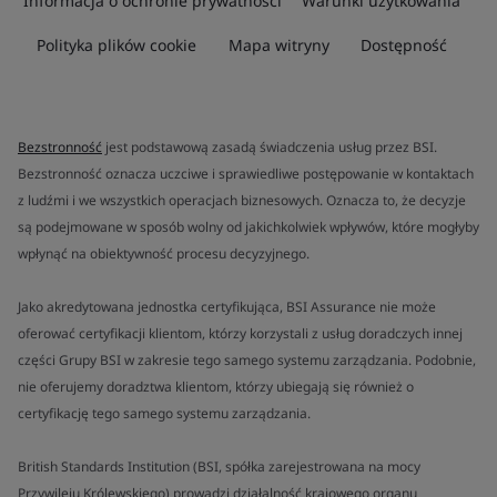
Informacja o ochronie prywatności
Warunki użytkowania
Polityka plików cookie
Mapa witryny
Dostępność
Bezstronność
jest podstawową zasadą świadczenia usług przez BSI.
Bezstronność oznacza uczciwe i sprawiedliwe postępowanie w kontaktach
z ludźmi i we wszystkich operacjach biznesowych. Oznacza to, że decyzje
są podejmowane w sposób wolny od jakichkolwiek wpływów, które mogłyby
wpłynąć na obiektywność procesu decyzyjnego.
Jako akredytowana jednostka certyfikująca, BSI Assurance nie może
oferować certyfikacji klientom, którzy korzystali z usług doradczych innej
części Grupy BSI w zakresie tego samego systemu zarządzania. Podobnie,
nie oferujemy doradztwa klientom, którzy ubiegają się również o
certyfikację tego samego systemu zarządzania.
British Standards Institution (BSI, spółka zarejestrowana na mocy
Przywileju Królewskiego) prowadzi działalność krajowego organu