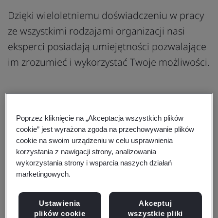
Dzięki wieloletniemu doświadczeniu w pracy
ze wszystkimi rodzajami organizacji nasi
eksperci posiadają umiejętności pozwalające
im zrozumieć i wykorzystać Twoje możliwości.
Poprzez kliknięcie na „Akceptacja wszystkich plików
cookie” jest wyrażona zgoda na przechowywanie plików
Zatrudniamy najlepszych ekspertów i
cookie na swoim urządzeniu w celu usprawnienia
nieustannie ich szkolimy, aby
korzystania z nawigacji strony, analizowania
wykorzystania strony i wsparcia naszych działań
przyspieszyć innowacje i możliwości
marketingowych.
Gdy podejmiesz z nami współpracę w celu
Ustawienia
Akceptuj
usprawnienia swojej organizacji, nasi
plików cookie
wszystkie pliki