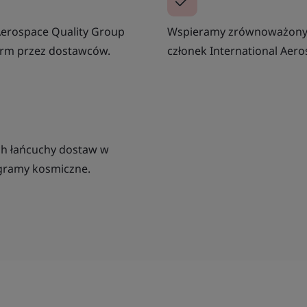
Aerospace Quality Group
Wspieramy zrównoważony 
norm przez dostawców.
członek International Aer
ch łańcuchy dostaw w
gramy kosmiczne.