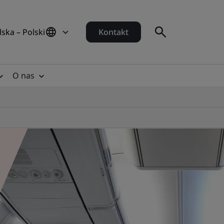
lska – Polski
Kontakt
O nas