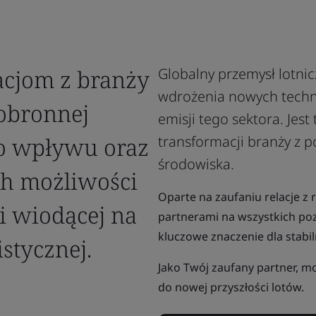
cjom z branży
Globalny przemysł lotnic
wdrożenia nowych techno
 obronnej
emisji tego sektora. Jes
o wpływu oraz
transformacji branży z p
środowiska.
ch możliwości
Oparte na zaufaniu relacje z
i wiodącej na
partnerami na wszystkich po
kluczowe znaczenie dla stabi
stycznej.
Jako Twój zaufany partner,
do nowej przyszłości lotów.