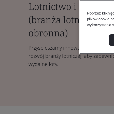
Lotnictwo i kosmon
Poprzez kliknię
(branża lotnicza, ko
plików cookie n
wykorzystania s
obronna)
Przyspieszamy innowacje i zapewni
rozwój branży lotniczej, aby zapewni
wydajne loty.