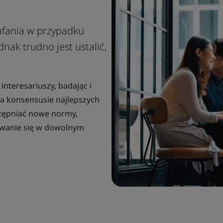
fania w przypadku
nak trudno jest ustalić,
nteresariuszy, badając i
na konsensusie najlepszych
stępniać nowe normy,
owanie się w dowolnym