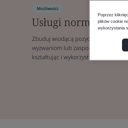
Możliwości
Poprzez kliknię
Usługi normalizacy
plików cookie n
wykorzystania s
Zbuduj wiodącą pozycję marki, staw
wyzwaniom lub zaspokój potrzeby br
kształtując i wykorzystując normy op