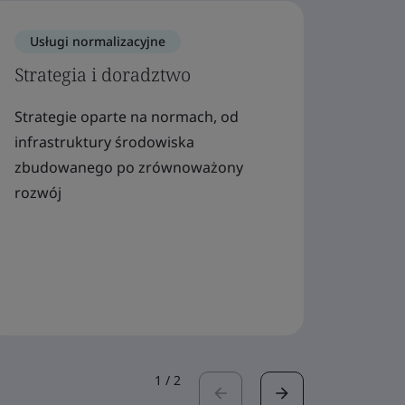
Usługi normalizacyjne
Usłu
Strategia i doradztwo
Proj
Strategie oparte na normach, od
Budow
infrastruktury środowiska
z ins
zbudowanego po zrównoważony
celu p
rozwój
oraz 
rozwij
gospo
1
/
2