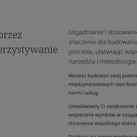
przez
Uzgadnianie i stosowan
znaczenie dla budowani
orzystywanie
procesie, ułatwiając ws
narzędzia i metodologie
Możesz budować swój potencja
międzynarodowych sieci bran
norm i usług.
Umożliwiamy Ci zwiększenie 
wspieranie wyników w osiąg
chronienie wspólnego dobra.
Działając na arenie międzyna