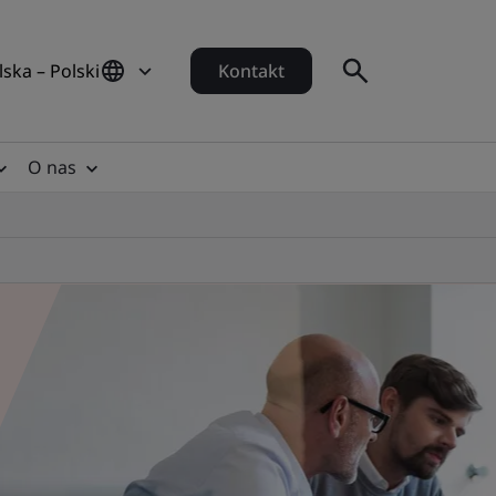
lska – Polski
Kontakt
O nas