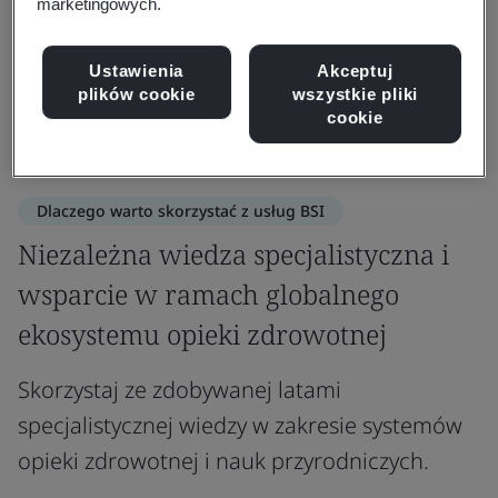
marketingowych.
Ustawienia
Akceptuj
plików cookie
wszystkie pliki
cookie
Dlaczego warto skorzystać z usług BSI
Niezależna wiedza specjalistyczna i
wsparcie w ramach globalnego
ekosystemu opieki zdrowotnej
Skorzystaj ze zdobywanej latami
specjalistycznej wiedzy w zakresie systemów
opieki zdrowotnej i nauk przyrodniczych.