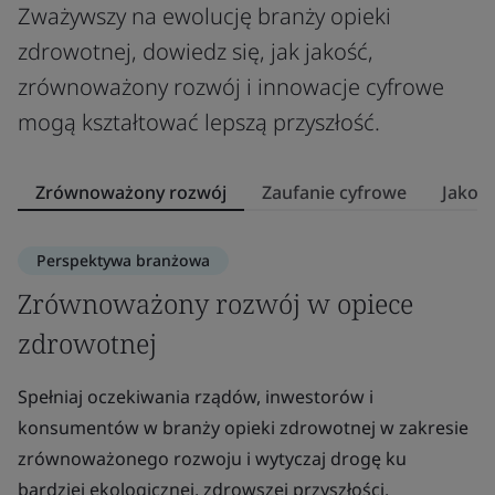
Zważywszy na ewolucję branży opieki
zdrowotnej, dowiedz się, jak jakość,
zrównoważony rozwój i innowacje cyfrowe
mogą kształtować lepszą przyszłość.
Zrównoważony rozwój
Zaufanie cyfrowe
Jakoś
Perspektywa branżowa
Zrównoważony rozwój w opiece
Z
zdrowotnej
z
Spełniaj oczekiwania rządów, inwestorów i
Z
konsumentów w branży opieki zdrowotnej w zakresie
op
zrównoważonego rozwoju i wytyczaj drogę ku
u
bardziej ekologicznej, zdrowszej przyszłości.
le