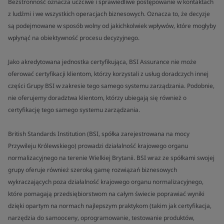
Bezstronność oznacza uczciwe i sprawiedliwe postępowanie w kontaktach
z ludźmi i we wszystkich operacjach biznesowych. Oznacza to, że decyzje
są podejmowane w sposób wolny od jakichkolwiek wpływów, które mogłyby
wpłynąć na obiektywność procesu decyzyjnego.
Jako akredytowana jednostka certyfikująca, BSI Assurance nie może
oferować certyfikacji klientom, którzy korzystali z usług doradczych innej
części Grupy BSI w zakresie tego samego systemu zarządzania. Podobnie,
nie oferujemy doradztwa klientom, którzy ubiegają się również o
certyfikację tego samego systemu zarządzania.
British Standards Institution (BSI, spółka zarejestrowana na mocy
Przywileju Królewskiego) prowadzi działalność krajowego organu
normalizacyjnego na terenie Wielkiej Brytanii. BSI wraz ze spółkami swojej
grupy oferuje również szeroką gamę rozwiązań biznesowych
wykraczających poza działalność krajowego organu normalizacyjnego,
które pomagają przedsiębiorstwom na całym świecie poprawiać wyniki
dzięki opartym na normach najlepszym praktykom (takim jak certyfikacja,
narzędzia do samooceny, oprogramowanie, testowanie produktów,