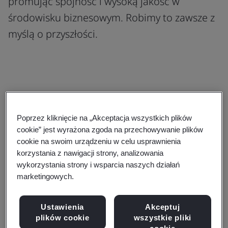
promując spójność i wysoką jakość w
środowisku biznesowym. Robimy to zawsze z
myślą o przyszłości.
Nasze dziedzictwo stanowi
Poprzez kliknięcie na „Akceptacja wszystkich plików
fundament sposobu, w jaki
cookie” jest wyrażona zgoda na przechowywanie plików
cookie na swoim urządzeniu w celu usprawnienia
odpowiadamy na dzisiejsze
korzystania z nawigacji strony, analizowania
wyzwania – niezależnie od tego, czy
wykorzystania strony i wsparcia naszych działań
marketingowych.
chodzi o rozwój sztucznej inteligencji,
czy o walkę z bakteriami opornymi
Ustawienia
Akceptuj
plików cookie
wszystkie pliki
na antybiotyki.