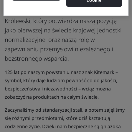
cookie
W 1929 roku otrzymaliśmy nasz Przywilej
Królewski, który potwierdza naszą pozycję
jako pierwszej na świecie krajowej jednostki
normalizacyjnej oraz naszą rolę w
zapewnianiu przemysłowi niezależnego i
bezstronnego wsparcia.
125 lat po naszym powstaniu nasz znak Kitemark –
symbol, który daje ludziom pewność co do jakości,
bezpieczeństwa i niezawodności – wciąż można
zobaczyć na produktach na całym świecie.
Zaczynaliśmy od standaryzacji stali, a potem zajęliśmy
się różnymi przedmiotami, które dziś kształtują
codzienne życie. Dzięki nam bezpieczne są gniazdka