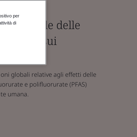
ositivo per
e graduale delle
tività di
 impatto sui
edici
i globali relative agli effetti delle
uorurate e polifluorurate (PFAS)
lute umana.