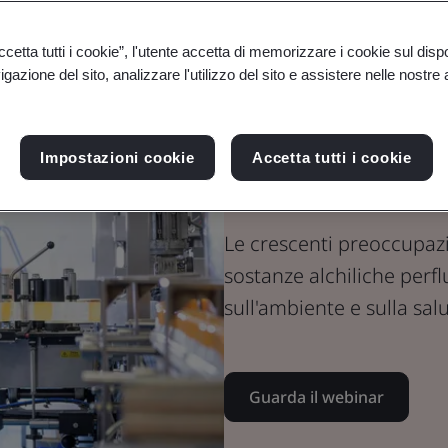
Webinar
Dispositivi medici
etta tutti i cookie”, l'utente accetta di memorizzare i cookie sul disp
L’eliminazion
gazione del sito, analizzare l'utilizzo del sito e assistere nelle nostre at
PFAS e il loro
Impostazioni cookie
Accetta tutti i cookie
dispositivi m
Le crescenti preoccupazion
sostanze alchiliche perfl
sull'ambiente e sulla sa
Guarda il webinar