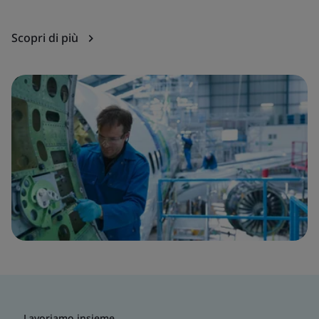
es
Scopri di più
Sc
Lavoriamo insieme