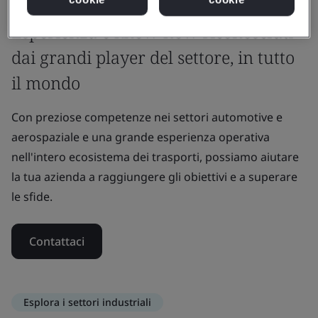
Perché BSI
Esperienza e know-how riconosciuti
dai grandi player del settore, in tutto
il mondo
Con preziose competenze nei settori automotive e
aerospaziale e una grande esperienza operativa
nell'intero ecosistema dei trasporti, possiamo aiutare
la tua azienda a raggiungere gli obiettivi e a superare
le sfide.
Contattaci
Esplora i settori industriali