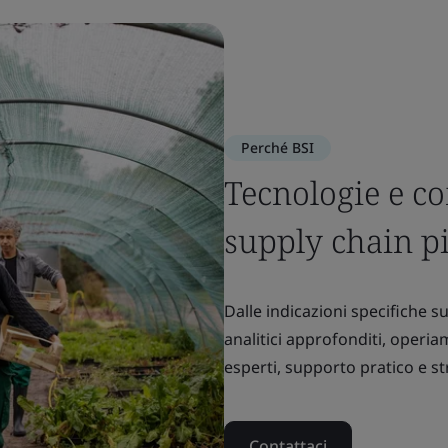
Perché BSI
Tecnologie e c
supply chain pi
Dalle indicazioni specifiche su
analitici approfonditi, operia
esperti, supporto pratico e s
Contattaci