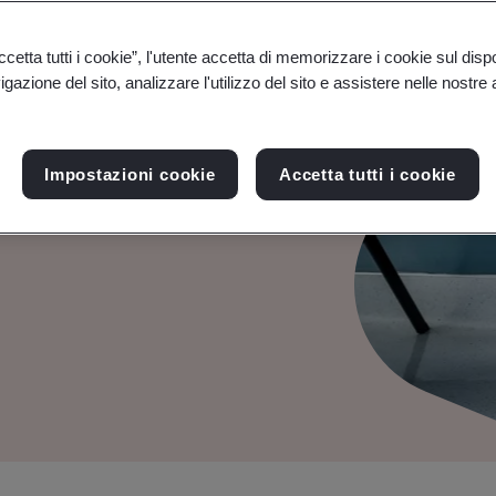
emi di
etta tutti i cookie”, l'utente accetta di memorizzare i cookie sul disp
gazione del sito, analizzare l'utilizzo del sito e assistere nelle nostre at
ezza delle
Impostazioni cookie
Accetta tutti i cookie
 riservate rafforzando la