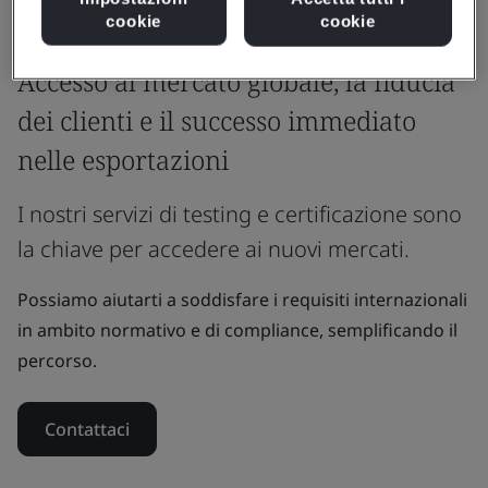
cookie
cookie
Perché BSI
Accesso al mercato globale, la fiducia
dei clienti e il successo immediato
nelle esportazioni
I nostri servizi di testing e certificazione sono
la chiave per accedere ai nuovi mercati.
Possiamo aiutarti a soddisfare i requisiti internazionali
in ambito normativo e di compliance, semplificando il
percorso.
Contattaci