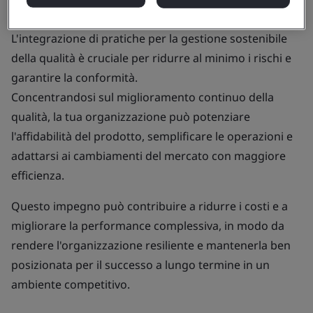
L'integrazione di pratiche per la gestione sostenibile
della qualità è cruciale per ridurre al minimo i rischi e
garantire la conformità.
Concentrandosi sul miglioramento continuo della
qualità, la tua organizzazione può potenziare
l'affidabilità del prodotto, semplificare le operazioni e
adattarsi ai cambiamenti del mercato con maggiore
efficienza.
Questo impegno può contribuire a ridurre i costi e a
migliorare la performance complessiva, in modo da
rendere l'organizzazione resiliente e mantenerla ben
posizionata per il successo a lungo termine in un
ambiente competitivo.