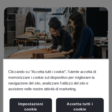
Cliccando su “Accetta tutti i cookie”, l'utente accetta di
memorizzare i cookie sul dispositivo per migliorare la
Promuovendo la fiducia dei consumatori,
navigazione del sito, analizzare l'utilizzo del sito e
assistere nelle nostre attività di marketing.
l'efficienza operativa e la crescita a lungo
termine, nel settore consumer e retail la
Impostazioni
Accetta tutti i
garanzia della qualità è la base del successo.
cookie
cookie