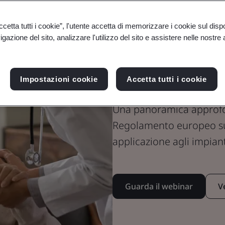
Webinar
etta tutti i cookie”, l'utente accetta di memorizzare i cookie sul disp
Dispositivi medici
gazione del sito, analizzare l'utilizzo del sito e assistere nelle nostre at
Requisiti cli
MDR sugli imp
Impostazioni cookie
Accetta tutti i cookie
Una panoramica approfond
Regolamento europeo sui 
applicazione agli impiant
Guarda il webinar
V