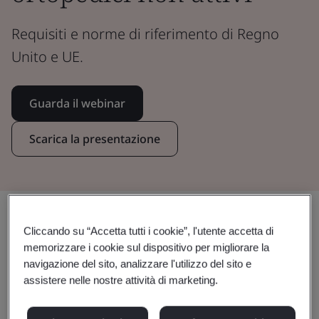
Requisiti e norme di riferimento di Regno
Unito e UE.
Guarda il webinar
Scarica la presentazione
Condividi:
Cliccando su “Accetta tutti i cookie”, l'utente accetta di
memorizzare i cookie sul dispositivo per migliorare la
navigazione del sito, analizzare l'utilizzo del sito e
Requisiti e norme di riferimento di
assistere nelle nostre attività di marketing.
Regno Unito e UE