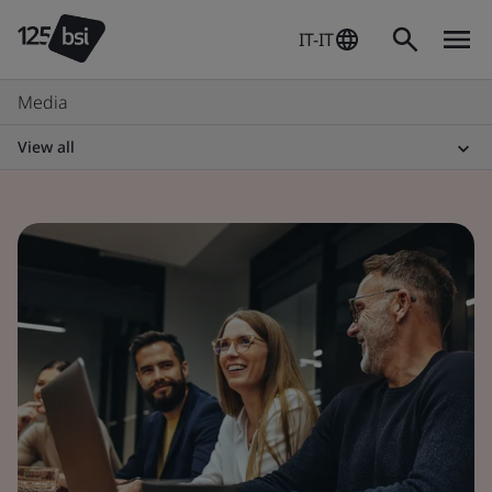
IT-IT
Media
View all