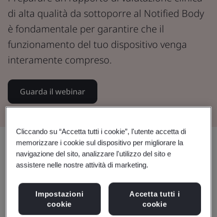
di alta qualità da sottoporre al Notified Body
è fondamentale per garantire che il
funzionamento del tuo dispositivo venga
interamente compreso.
Guarda il webinar
Cliccando su “Accetta tutti i cookie”, l'utente accetta di
Condividi:
memorizzare i cookie sul dispositivo per migliorare la
navigazione del sito, analizzare l'utilizzo del sito e
assistere nelle nostre attività di marketing.
Contenuto del webinar:
Impostazioni
Accetta tutti i
cookie
cookie