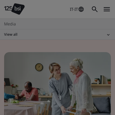
IT-IT
Media
View all