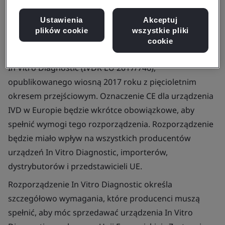
Ustawienia
Akceptuj
plików cookie
wszystkie pliki
cookie
Poznaj kluczowe wymagania nowego rozporządzenia
In Vitro
Diagnostic (IVDR EU 2017/746),
opublikowanego wiosną 2017 roku z pięcioletnim
okresem przejściowym. Oznaczenie CE dla urządzenia
IVD w Europie będzie wkrótce obowiązkowe, aby
spełnić wymogi tego rozporządzenia. Rozporządzenie
będzie miało wpływ na wszystkich producentów
urządzeń
In Vitro
Diagnostic, importerów,
dystrybutorów i przedstawicieli UE.
Rozporządzenie
In Vitro
Diagnostic określa
szczegółowo wymagania, które producenci muszą
spełnić, aby móc sprzedawać urządzenia
In Vitro