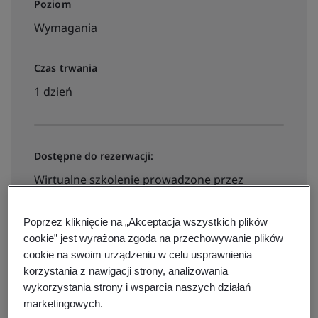
Poziom
Wymagania
Czas trwania
1 dzień
Dostępne do rezerwacji:
Wirtualne szkolenie prowadzone przez
instruktora
Poprzez kliknięcie na „Akceptacja wszystkich plików
cookie” jest wyrażona zgoda na przechowywanie plików
Szkolenie prowadzone przez instruktora
cookie na swoim urządzeniu w celu usprawnienia
korzystania z nawigacji strony, analizowania
wykorzystania strony i wsparcia naszych działań
Zarejestruj się
marketingowych.