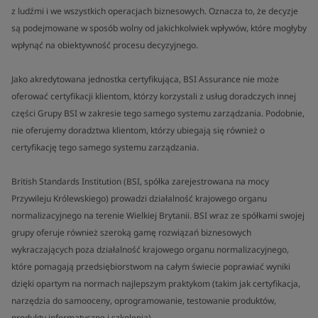
z ludźmi i we wszystkich operacjach biznesowych. Oznacza to, że decyzje
są podejmowane w sposób wolny od jakichkolwiek wpływów, które mogłyby
wpłynąć na obiektywność procesu decyzyjnego.
Jako akredytowana jednostka certyfikująca, BSI Assurance nie może
oferować certyfikacji klientom, którzy korzystali z usług doradczych innej
części Grupy BSI w zakresie tego samego systemu zarządzania. Podobnie,
nie oferujemy doradztwa klientom, którzy ubiegają się również o
certyfikację tego samego systemu zarządzania.
British Standards Institution (BSI, spółka zarejestrowana na mocy
Przywileju Królewskiego) prowadzi działalność krajowego organu
normalizacyjnego na terenie Wielkiej Brytanii. BSI wraz ze spółkami swojej
grupy oferuje również szeroką gamę rozwiązań biznesowych
wykraczających poza działalność krajowego organu normalizacyjnego,
które pomagają przedsiębiorstwom na całym świecie poprawiać wyniki
dzięki opartym na normach najlepszym praktykom (takim jak certyfikacja,
narzędzia do samooceny, oprogramowanie, testowanie produktów,
produkty informatyczne i szkolenia).