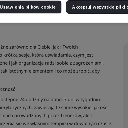
Ustawienia plików cookie
Akceptuj wszystkie pliki 
żne zarówno dla Ciebie, jak i Twoich
krótką sesję, która uświadamia, czym jest
ne i jak organizacja radzi sobie z zagrożeniami.
 tak istotnym elementem i co może zrobić, aby
yczność
dostępne 24 godziny na dobę, 7 dni w tygodniu.
rytorycznych, zawierają te same wysokiej jakości
leniach prowadzonych przez trenerów, ale z
uczenia się we własnym tempie i w dowolnym czasie.