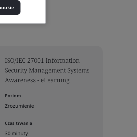
cookie
ISO/IEC 27001 Information
Security Management Systems
Awareness - eLearning
Poziom
Zrozumienie
Czas trwania
30 minuty