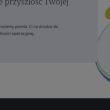
e przyszłość Twojej
ak możemy pomóc Ci na drodze do
ności operacyjnej.