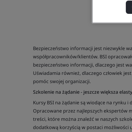
Bezpieczeństwo informacji jest niezwykle wa
współpracowników/klientów. BSI opracowało 
bezpieczeństwo informacji, dlaczego jest waż
Uświadamia również, dlaczego człowiek jest
pomóc swojej organizacji.
Szkolenie na żądanie - jeszcze większa elast
Kursy BSI na żądanie są wiodące na rynku i 
Opracowane przez najlepszych ekspertów me
treści, które można znaleźć w naszych szko
dodatkową korzyścią w postaci możliwości 