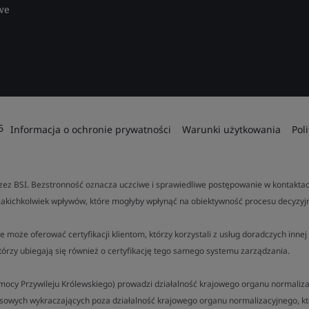
we
6
Informacja o ochronie prywatności
Warunki użytkowania
Pol
ez BSI. Bezstronność oznacza uczciwe i sprawiedliwe postępowanie w kontaktach
jakichkolwiek wpływów, które mogłyby wpłynąć na obiektywność procesu decyzyj
e może oferować certyfikacji klientom, którzy korzystali z usług doradczych inn
tórzy ubiegają się również o certyfikację tego samego systemu zarządzania.
a mocy Przywileju Królewskiego) prowadzi działalność krajowego organu normalizac
esowych wykraczających poza działalność krajowego organu normalizacyjnego, k