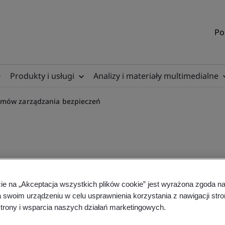
Po
Produkty i usługi
Analizy i materiały multimedialne
emów zarządzania bezpieczeń
rmation Security Manageme
cie na „Akceptacja wszystkich plików cookie” jest wyrażona zgoda 
a swoim urządzeniu w celu usprawnienia korzystania z nawigacji stro
ing
trony i wsparcia naszych działań marketingowych.