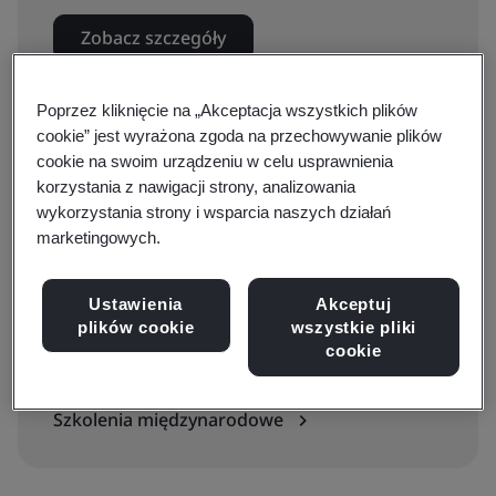
Zobacz szczegóły
Poprzez kliknięcie na „Akceptacja wszystkich plików
cookie” jest wyrażona zgoda na przechowywanie plików
Dostępne do wyceny:
cookie na swoim urządzeniu w celu usprawnienia
Szkolenie na miejscu
korzystania z nawigacji strony, analizowania
wykorzystania strony i wsparcia naszych działań
marketingowych.
Wyślij zapytanie
Ustawienia
Akceptuj
Informacje dodatkowe
plików cookie
wszystkie pliki
cookie
Zobacz inne rodzaje szkoleń
Szkolenia międzynarodowe