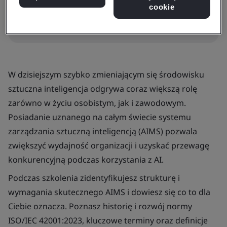
Zapisz się
cookie
W dzisiejszym szybko zmieniającym się środowisku
sztuczna inteligencja odgrywa coraz większą rolę
zarówno w życiu osobistym, jak i zawodowym.
Posiadanie uznanego na całym świecie systemu
zarządzania sztuczną inteligencją (AIMS) pozwala
zwiększyć wydajność organizacji i uzyskać przewagę
konkurencyjną podczas korzystania z AI.
Podczas szkolenia zidentyfikujesz strukturę i
wymagania skutecznego AIMS i dowiesz się co to dla
Ciebie oznacza. Poznasz historię i rozwój normy
ISO/IEC 42001:2023, kluczowe terminy oraz definicje