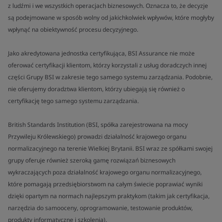
z ludźmi i we wszystkich operacjach biznesowych. Oznacza to, że decyzje
są podejmowane w sposób wolny od jakichkolwiek wpływów, które mogłyby
wpłynąć na obiektywność procesu decyzyjnego.
Jako akredytowana jednostka certyfikująca, BSI Assurance nie może
oferować certyfikacji klientom, którzy korzystali z usług doradczych innej
części Grupy BSI w zakresie tego samego systemu zarządzania. Podobnie,
nie oferujemy doradztwa klientom, którzy ubiegają się również o
certyfikację tego samego systemu zarządzania.
British Standards Institution (BSI, spółka zarejestrowana na mocy
Przywileju Królewskiego) prowadzi działalność krajowego organu
normalizacyjnego na terenie Wielkiej Brytanii. BSI wraz ze spółkami swojej
grupy oferuje również szeroką gamę rozwiązań biznesowych
wykraczających poza działalność krajowego organu normalizacyjnego,
które pomagają przedsiębiorstwom na całym świecie poprawiać wyniki
dzięki opartym na normach najlepszym praktykom (takim jak certyfikacja,
narzędzia do samooceny, oprogramowanie, testowanie produktów,
produkty informatyczne i szkolenia).