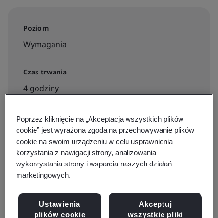
Poziom
Wymagania
Czas trwania
4 godziny
Poprzez kliknięcie na „Akceptacja wszystkich plików
cookie” jest wyrażona zgoda na przechowywanie plików
Dostępne do rezerwacji:
cookie na swoim urządzeniu w celu usprawnienia
E-learning na żądanie
korzystania z nawigacji strony, analizowania
wykorzystania strony i wsparcia naszych działań
marketingowych.
310zl + VAT
Ustawienia
Akceptuj
plików cookie
wszystkie pliki