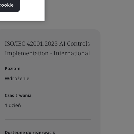
cookie
ISO/IEC 42001:2023 AI Controls
Implementation - International
Poziom
Wdrożenie
Czas trwania
1 dzień
Dostępne do rezerwacji: