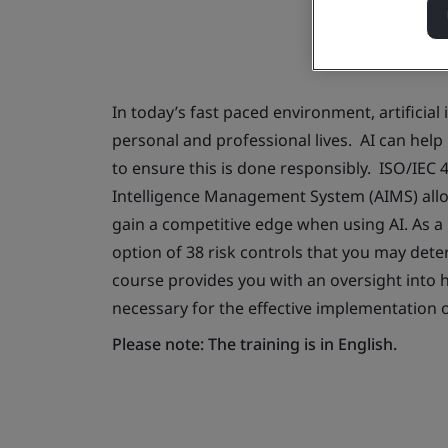
In today’s fast paced environment, artificial 
personal and professional lives. AI can help 
to ensure this is done responsibly. ISO/IEC 4
Intelligence Management System (AIMS) all
gain a competitive edge when using AI. As a
option of 38 risk controls that you may det
course provides you with an oversight into 
necessary for the effective implementation 
Please note: The training is in English.