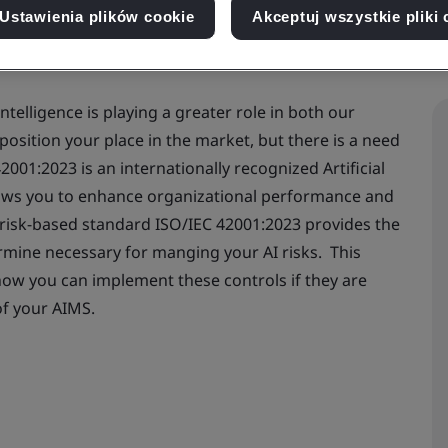
Ustawienia plików cookie
Akceptuj wszystkie pliki 
intelligence is playing a greater role in both our
position your place in the market, but there is a need
2001:2023 is an internationally recognized Artificial
ows you to enhance organizational performance and
 risk-based standard ISO/IEC 42001:2023 provides the
ermine necessary for manging your AI risks. This
how you can implement these controls if they are
of your AIMS.