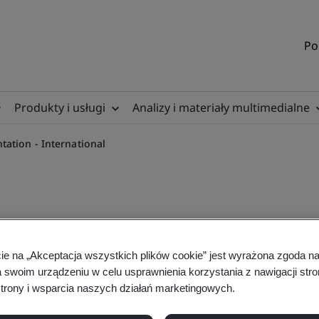
Po
Produkty i usługi
Analizy i materiały multimedialne
ation - International
cie na „Akceptacja wszystkich plików cookie” jest wyrażona zgoda 
AI Controls Implementation
a swoim urządzeniu w celu usprawnienia korzystania z nawigacji stro
trony i wsparcia naszych działań marketingowych.