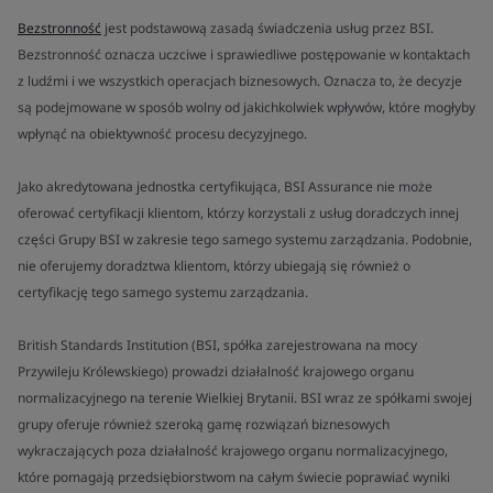
Bezstronność
jest podstawową zasadą świadczenia usług przez BSI.
Bezstronność oznacza uczciwe i sprawiedliwe postępowanie w kontaktach
z ludźmi i we wszystkich operacjach biznesowych. Oznacza to, że decyzje
są podejmowane w sposób wolny od jakichkolwiek wpływów, które mogłyby
wpłynąć na obiektywność procesu decyzyjnego.
Jako akredytowana jednostka certyfikująca, BSI Assurance nie może
oferować certyfikacji klientom, którzy korzystali z usług doradczych innej
części Grupy BSI w zakresie tego samego systemu zarządzania. Podobnie,
nie oferujemy doradztwa klientom, którzy ubiegają się również o
certyfikację tego samego systemu zarządzania.
British Standards Institution (BSI, spółka zarejestrowana na mocy
Przywileju Królewskiego) prowadzi działalność krajowego organu
normalizacyjnego na terenie Wielkiej Brytanii. BSI wraz ze spółkami swojej
grupy oferuje również szeroką gamę rozwiązań biznesowych
wykraczających poza działalność krajowego organu normalizacyjnego,
które pomagają przedsiębiorstwom na całym świecie poprawiać wyniki