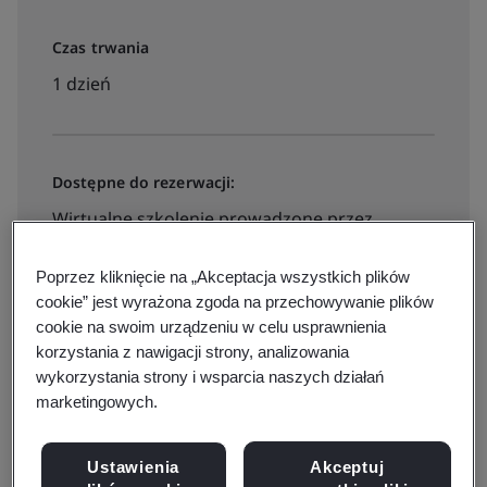
Czas trwania
1 dzień
Dostępne do rezerwacji:
Wirtualne szkolenie prowadzone przez
instruktora
Poprzez kliknięcie na „Akceptacja wszystkich plików
cookie” jest wyrażona zgoda na przechowywanie plików
850zl + VAT
cookie na swoim urządzeniu w celu usprawnienia
korzystania z nawigacji strony, analizowania
wykorzystania strony i wsparcia naszych działań
marketingowych.
View dates and book now
Ustawienia
Akceptuj