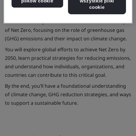
plików cookie
wszystkie pliki
cookie
This introductory course covers the essential concepts
of Net Zero, focusing on the role of greenhouse gas
(GHG) emissions and their impact on climate change.
You will explore global efforts to achieve Net Zero by
2050, learn practical strategies for reducing emissions,
and understand how individuals, organizations, and
countries can contribute to this critical goal.
By the end, you’ll have a foundational understanding
of climate change, GHG reduction strategies, and ways
to support a sustainable future.