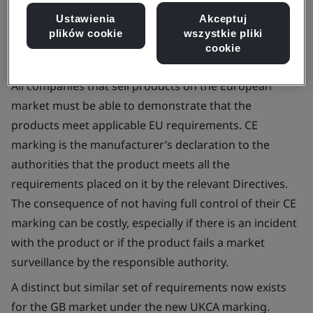
Ustawienia
Akceptuj
plików cookie
wszystkie pliki
cookie
All companies that sell products on the European
market must be able to demonstrate that the
products meet applicable EU requirements. CE
marking is the manufacturer’s declaration to the
authorities that the product meets all the
requirements placed on it by the relevant Directives.
The consequence of not having full control of their CE
marking can be costly, especially if there is an incident
with the product or if the product fails a market
surveillance by the responsible authority.
A distinct but similar set of requirements now exists
for the GB market under the new UKCA marking.