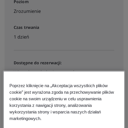
Poziom
Zrozumienie
Czas trwania
1 dzień
Dostępne do rezerwacji:
Wirtualne szkolenie prowadzone przez
instruktora
Poprzez kliknięcie na „Akceptacja wszystkich plików
cookie” jest wyrażona zgoda na przechowywanie plików
cookie na swoim urządzeniu w celu usprawnienia
850zl + VAT
korzystania z nawigacji strony, analizowania
wykorzystania strony i wsparcia naszych działań
marketingowych.
View dates and book now