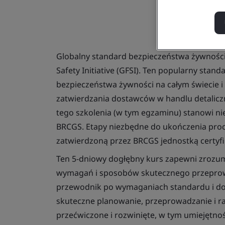
Globalny standard bezpieczeństwa żywnoś
Safety Initiative (GFSI). Ten popularny stan
bezpieczeństwa żywności na całym świecie
zatwierdzania dostawców w handlu detalicz
tego szkolenia (w tym egzaminu) stanowi ni
BRCGS. Etapy niezbędne do ukończenia proc
zatwierdzoną przez BRCGS jednostką certyfi
Ten 5-dniowy dogłębny kurs zapewni zrozu
wymagań i sposobów skutecznego przeprowa
przewodnik po wymaganiach standardu i dow
skuteczne planowanie, przeprowadzanie i r
przećwiczone i rozwinięte, w tym umiejęt