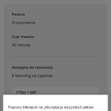
Poziom
Zrozumienie
Czas trwania
45 minuty
Dostępne do rezerwacji:
E-learning na żądanie
170zl + VAT
Poprzez kliknięcie na „Akceptacja wszystkich plików