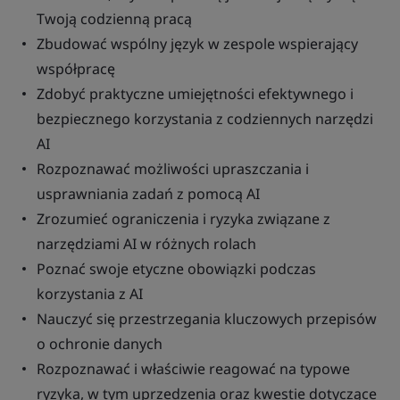
Twoją
codzienną
pracą
Zbudowa
ć
wsp
ólny
j
ęzyk
w
zespole
wspierający
wsp
ó
łpracę
Zdoby
ć
praktyczne
umiejętności
efektywnego
i
bezpiecznego
korzystania
z
codziennych
narzędzi
AI
Rozpoznawa
ć
możliwości
upraszczania
i
usprawniania
zadań
z
pomocą
AI
Zrozumie
ć
ograniczenia
i
ryzyka
związane
z
narzędziami
AI w
r
ó
żnych
rolach
Pozna
ć
swoje
etyczne
obowiązki
podczas
korzystania
z AI
Nauczy
ć
się
przestrzegania
kluczowych
przepis
ów
o
ochronie
danych
Rozpoznawa
ć
i
właściwie
reagować
na
typowe
ryzyka
, w
tym
uprzedzenia
oraz
kwestie
dotyczące