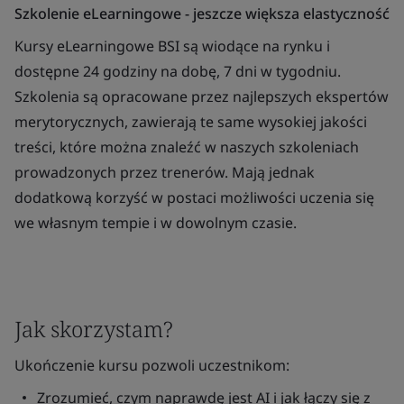
Szkolenie
eLearningowe
-
jeszcze
większa
elastyczność
Kursy
eLearningowe
BSI
są
wiodące
na
rynku
i
dostępne
24
godziny
na
dobę
, 7
dni
w
tygodniu
.
Szkolenia
są
opracowane
przez
najlepszych
ekspert
ów
merytorycznych
,
zawieraj
ą
te
same
wysokiej
jakości
treści
,
kt
óre
mo
żna
znaleźć
w
naszych
szkoleniach
prowadzonych
przez
trener
ów
.
Maj
ą
jednak
dodatkową
korzyść
w
postaci
możliwości
uczenia
się
we
własnym
tempie
i w
dowolnym
czasie
.
Jak skorzystam?
Uko
ńczenie
kursu
pozwoli
uczestnikom
:
Zrozumie
ć
,
czym
naprawdę
jest AI i jak
łączy
się
z