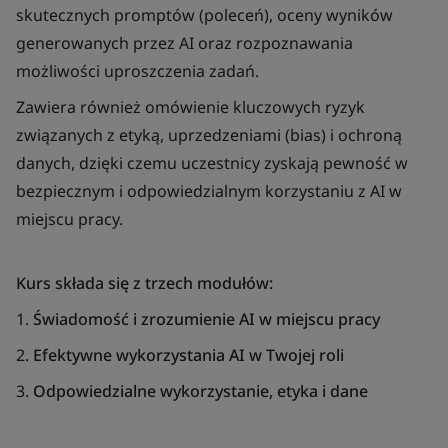
skutecznych
prompt
ów
(
polece
ń
),
oceny
wynik
ów
generowanych
przez
AI
oraz
rozpoznawania
mo
żliwości
uproszczenia
zadań
.
Zawiera
r
ównie
ż
om
ówienie
kluczowych
ryzyk
zwi
ązanych
z
etyką
,
uprzedzeniami
(bias) i
ochroną
danych
,
dzięki
czemu
uczestnicy
zyskają
pewność
w
bezpiecznym
i
odpowiedzialnym
korzystaniu
z AI w
miejscu
pracy
.
Kurs
składa
się
z
trzech
moduł
ów
:
1.
Świadomość
i
zrozumienie
AI w
miejscu
pracy
2.
Efektywne
wykorzystania
AI w
Twojej
roli
3.
Odpowiedzialne
wykorzystanie
,
etyka
i
dane