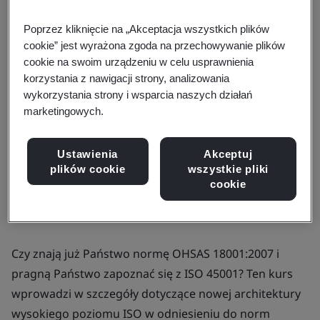
Poprzez kliknięcie na „Akceptacja wszystkich plików
Sprawdź terminy i ceny
cookie” jest wyrażona zgoda na przechowywanie plików
cookie na swoim urządzeniu w celu usprawnienia
korzystania z nawigacji strony, analizowania
wykorzystania strony i wsparcia naszych działań
marketingowych.
Dostępne do wyceny:
Szkolenie na miejscu
Ustawienia
Akceptuj
plików cookie
wszystkie pliki
Formularz zapytania
cookie
Czy znają już Państwo normę OHSAS 18001:2007 i
pragną Państwo zapoznać się z ISO 45001? Ten kurs
wprowadzi w szczegóły dotyczące nowej architektury
wysokiego poziomu ISO w odniesieniu do norm