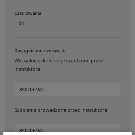
Czas trwania
1 dni
Dostępne do rezerwacji:
Wirtualne szkolenie prowadzone przez
instruktora
850zl + VAT
Szkolenie prowadzone przez instruktora
850zl + VAT