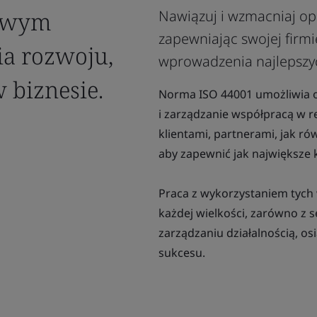
zowym
Nawiązuj i wzmacniaj opa
zapewniając swojej firmi
a rozwoju,
wprowadzenia najlepszyc
 biznesie.
Norma ISO 44001 umożliwia o
i zarządzanie współpracą w r
klientami, partnerami, jak r
aby zapewnić jak największe k
Praca z wykorzystaniem tyc
każdej wielkości, zarówno z s
zarządzaniu działalnością, os
sukcesu.