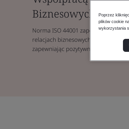
Biznesowych
Poprzez kliknię
plików cookie n
wykorzystania s
Norma ISO 44001 zapewnia ramy zar
relacjach biznesowych z interesarius
zapewniając pozytywne wyniki dla ws