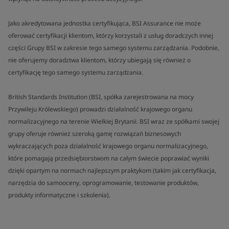
Jako akredytowana jednostka certyfikująca, BSI Assurance nie może
oferować certyfikacji klientom, którzy korzystali z usług doradczych innej
części Grupy BSI w zakresie tego samego systemu zarządzania. Podobnie,
nie oferujemy doradztwa klientom, którzy ubiegają się również o
certyfikację tego samego systemu zarządzania.
British Standards Institution (BSI, spółka zarejestrowana na mocy
Przywileju Królewskiego) prowadzi działalność krajowego organu
normalizacyjnego na terenie Wielkiej Brytanii. BSI wraz ze spółkami swojej
grupy oferuje również szeroką gamę rozwiązań biznesowych
wykraczających poza działalność krajowego organu normalizacyjnego,
które pomagają przedsiębiorstwom na całym świecie poprawiać wyniki
dzięki opartym na normach najlepszym praktykom (takim jak certyfikacja,
narzędzia do samooceny, oprogramowanie, testowanie produktów,
produkty informatyczne i szkolenia).