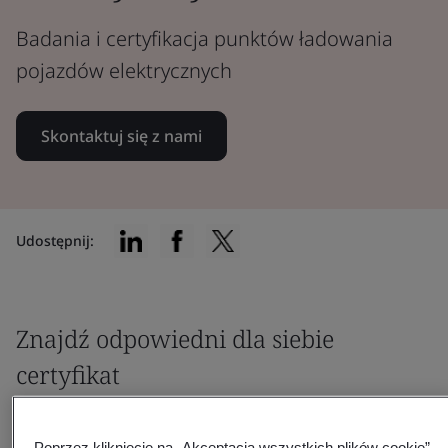
Badania i certyfikacja punktów ładowania
pojazdów elektrycznych
Skontaktuj się z nami
Udostępnij:
Znajdź odpowiedni dla siebie
certyfikat
Poprzez kliknięcie na „Akceptacja wszystkich plików cookie”