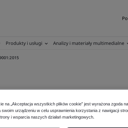
Po
Produkty i usługi
Analizy i materiały multimedialne
 9001:2015
aining Course - ISO 9001:
cie na „Akceptacja wszystkich plików cookie” jest wyrażona zgoda 
a swoim urządzeniu w celu usprawnienia korzystania z nawigacji stro
trony i wsparcia naszych działań marketingowych.