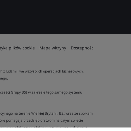
ityka plików cookie
Mapa witryny
Dostępność
 z ludźmi i we wszystkich operacjach biznesowych.
nego.
ej części Grupy BSI w zakresie tego samego systemu
yjnego na terenie Wielkiej Brytanii. BSI wraz ze spółkami
tóre pomagają przedsiębiorstwom na całym świecie
anie produktów, produkty informatyczne i szkolenia).