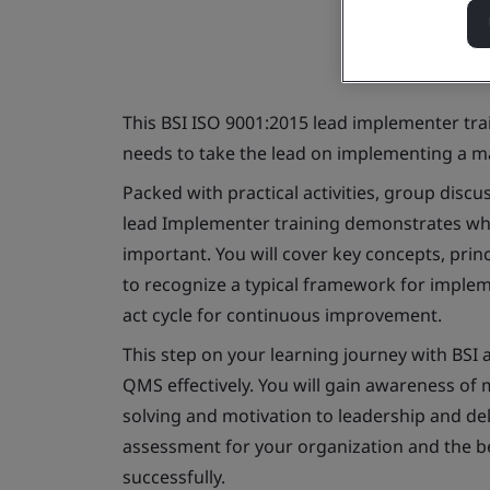
This BSI ISO 9001:2015 lead implementer tra
needs to take the lead on implementing a 
Packed with practical activities, group disc
lead Implementer training demonstrates wh
important. You will cover key concepts, prin
to recognize a typical framework for implem
act cycle for continuous improvement.
This step on your learning journey with BSI 
QMS effectively. You will gain awareness o
solving and motivation to leadership and del
assessment for your organization and the be
successfully.