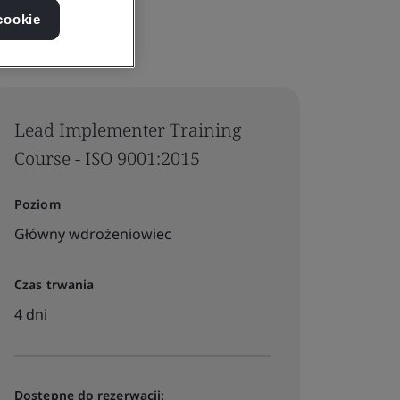
cookie
Lead Implementer Training
Course - ISO 9001:2015
Poziom
Główny wdrożeniowiec
Czas trwania
4 dni
Dostępne do rezerwacji: