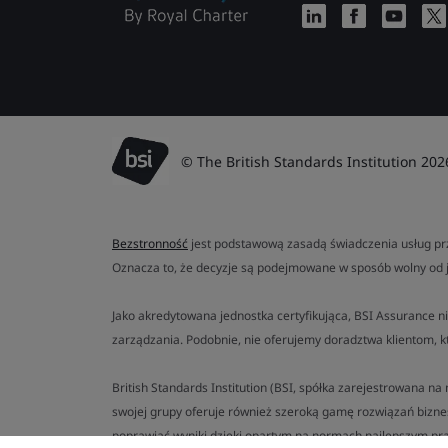
© The British Standards Institution 202
Bezstronność
jest podstawową zasadą świadczenia usług prz
Oznacza to, że decyzje są podejmowane w sposób wolny od 
Jako akredytowana jednostka certyfikująca, BSI Assurance ni
zarządzania. Podobnie, nie oferujemy doradztwa klientom, k
British Standards Institution (BSI, spółka zarejestrowana n
swojej grupy oferuje również szeroką gamę rozwiązań bizn
poprawiać wyniki dzięki opartym na normach najlepszym pra