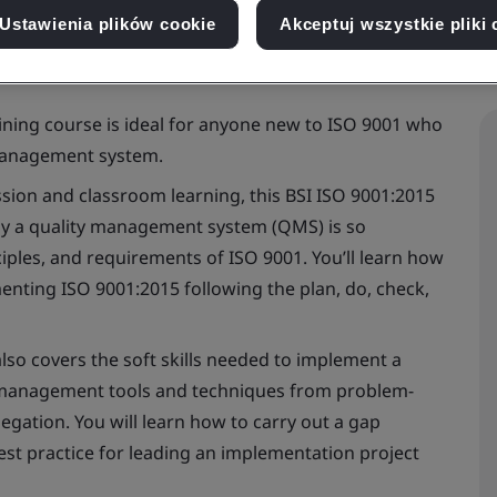
Ustawienia plików cookie
Akceptuj wszystkie pliki 
ining course is ideal for anyone new to ISO 9001 who
management system.
ussion and classroom learning, this BSI ISO 9001:2015
y a quality management system (QMS) is so
ciples, and requirements of ISO 9001. You’ll learn how
enting ISO 9001:2015 following the plan, do, check,
also covers the soft skills needed to implement a
f management tools and techniques from problem-
egation. You will learn how to carry out a gap
st practice for leading an implementation project