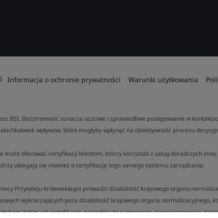
6
Informacja o ochronie prywatności
Warunki użytkowania
Pol
ez BSI. Bezstronność oznacza uczciwe i sprawiedliwe postępowanie w kontaktach
jakichkolwiek wpływów, które mogłyby wpłynąć na obiektywność procesu decyzyj
e może oferować certyfikacji klientom, którzy korzystali z usług doradczych inn
tórzy ubiegają się również o certyfikację tego samego systemu zarządzania.
a mocy Przywileju Królewskiego) prowadzi działalność krajowego organu normalizac
esowych wykraczających poza działalność krajowego organu normalizacyjnego, k
ktykom (takim jak certyfikacja, narzędzia do samooceny, oprogramowanie, testow