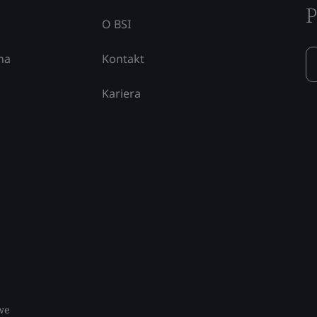
P
O BSI
na
Kontakt
Kariera
we