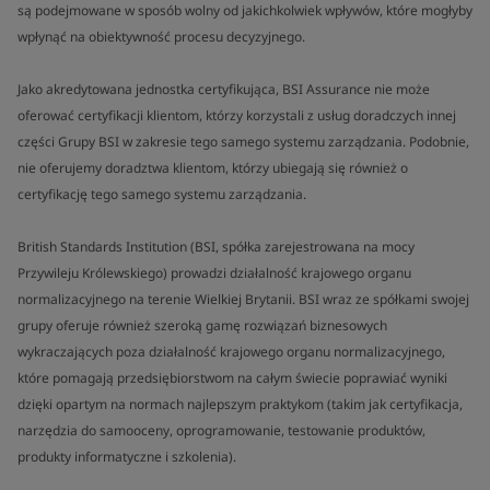
są podejmowane w sposób wolny od jakichkolwiek wpływów, które mogłyby
wpłynąć na obiektywność procesu decyzyjnego.
Jako akredytowana jednostka certyfikująca, BSI Assurance nie może
oferować certyfikacji klientom, którzy korzystali z usług doradczych innej
części Grupy BSI w zakresie tego samego systemu zarządzania. Podobnie,
nie oferujemy doradztwa klientom, którzy ubiegają się również o
certyfikację tego samego systemu zarządzania.
British Standards Institution (BSI, spółka zarejestrowana na mocy
Przywileju Królewskiego) prowadzi działalność krajowego organu
normalizacyjnego na terenie Wielkiej Brytanii. BSI wraz ze spółkami swojej
grupy oferuje również szeroką gamę rozwiązań biznesowych
wykraczających poza działalność krajowego organu normalizacyjnego,
które pomagają przedsiębiorstwom na całym świecie poprawiać wyniki
dzięki opartym na normach najlepszym praktykom (takim jak certyfikacja,
narzędzia do samooceny, oprogramowanie, testowanie produktów,
produkty informatyczne i szkolenia).