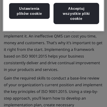
Ustawienia
Akceptuj
plików cookie
wszystkie pliki
cookie
Good businesses understand quality; great businesses
implement it. An ineffective QMS can cost you time,
money and customers. That’s why it’s important to get
it right from the start. Implementing a framework
based on ISO 9001:2015 helps your business
consistently deliver and drive continual improvement
in your products and services.
Gain the required skills to conduct a base-line review
of your organization’s current position and implement
the key principles of ISO 9001:2015. Using a step-by-
step approach, you’ll learn how to develop an
implementation plan, create necessary