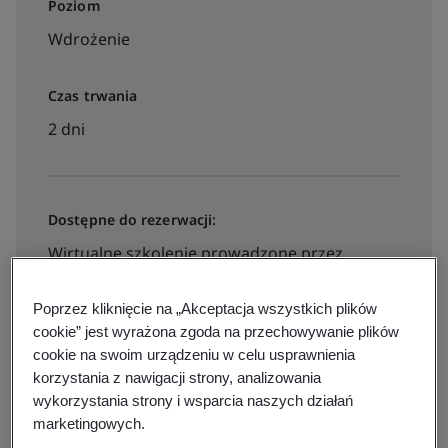
Poziom
Wdrożenie
Czas trwania
2 dni
Dostępne do rezerwacji:
Wirtualne szkolenie prowadzone przez
instruktora
Poprzez kliknięcie na „Akceptacja wszystkich plików
cookie” jest wyrażona zgoda na przechowywanie plików
1650zl
cookie na swoim urządzeniu w celu usprawnienia
korzystania z nawigacji strony, analizowania
wykorzystania strony i wsparcia naszych działań
View dates, locations and prices
marketingowych.