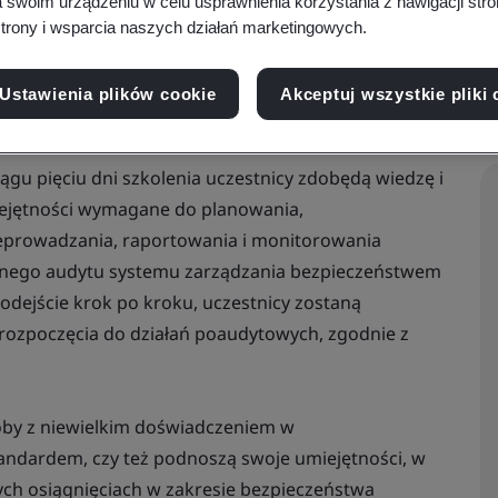
a swoim urządzeniu w celu usprawnienia korzystania z nawigacji stro
trony i wsparcia naszych działań marketingowych.
Ustawienia plików cookie
Akceptuj wszystkie pliki 
ągu pięciu dni szkolenia uczestnicy zdobędą wiedzę i
ejętności wymagane do planowania,
eprowadzania, raportowania i monitorowania
nego audytu systemu zarządzania bezpieczeństwem
podejście krok po kroku, uczestnicy zostaną
rozpoczęcia do działań poaudytowych, zgodnie z
soby z niewielkim doświadczeniem w
ndardem, czy też podnoszą swoje umiejętności, w
ych osiągnięciach w zakresie bezpieczeństwa