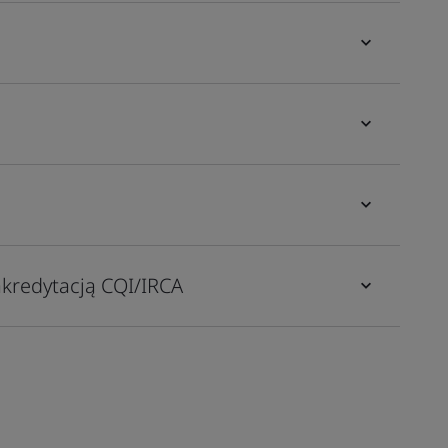
akredytacją CQI/IRCA