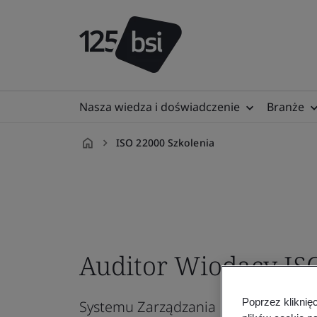
Nasza wiedza i doświadczenie
Branże
ISO 22000 Szkolenia
pl-
PL
Auditor Wiodący ISO
Poprzez kliknię
Systemu Zarządzania Bezpieczeńst