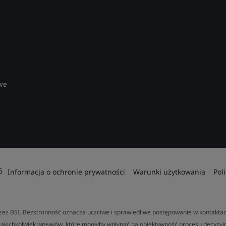
we
6
Informacja o ochronie prywatności
Warunki użytkowania
Pol
ez BSI. Bezstronność oznacza uczciwe i sprawiedliwe postępowanie w kontaktach
jakichkolwiek wpływów, które mogłyby wpłynąć na obiektywność procesu decyzyj