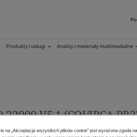
Po
Produkty i usługi
Analizy i materiały multimedialne
 22000 V5.1 (CQI/IRCA PR3
cie na „Akceptacja wszystkich plików cookie” jest wyrażona zgoda 
wem Żywności