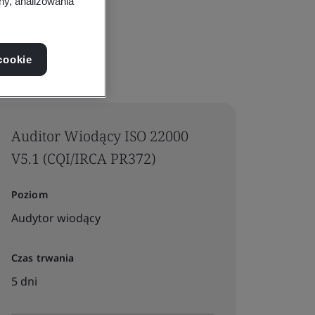
ny, analizowania
cookie
Auditor Wiodący ISO 22000
V5.1 (CQI/IRCA PR372)
Poziom
Audytor wiodący
Czas trwania
5 dni