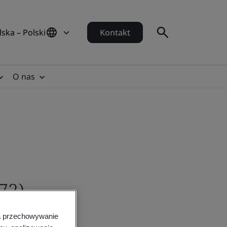
lska – Polski
Kontakt
O nas
72)
na przechowywanie