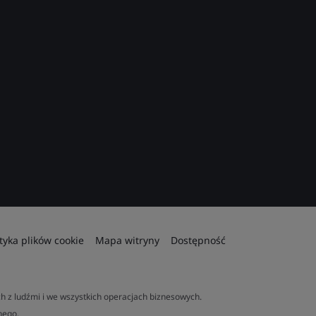
ityka plików cookie
Mapa witryny
Dostępność
 z ludźmi i we wszystkich operacjach biznesowych.
nego.