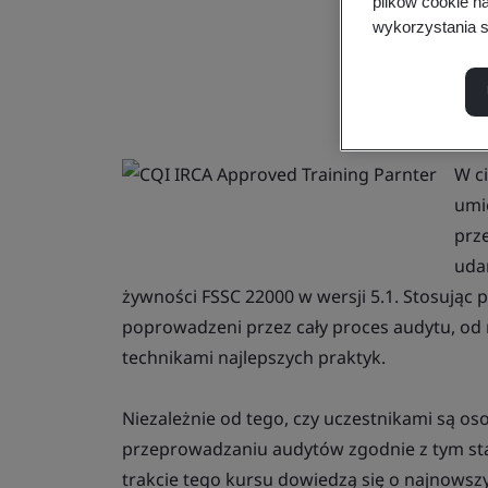
plików cookie n
wykorzystania s
W ci
umi
prz
uda
żywności FSSC 22000 w wersji 5.1. Stosując 
poprowadzeni przez cały proces audytu, od 
technikami najlepszych praktyk.
Niezależnie od tego, czy uczestnikami są o
przeprowadzaniu audytów zgodnie z tym sta
trakcie tego kursu dowiedzą się o najnowsz