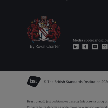
Media społecznościo
© The British Standards Institution 202
Bezstronność
jest podstawową zasadą świadczenia usług prz
Oznacza to, że decyzje są podejmowane w sposób wolny od 