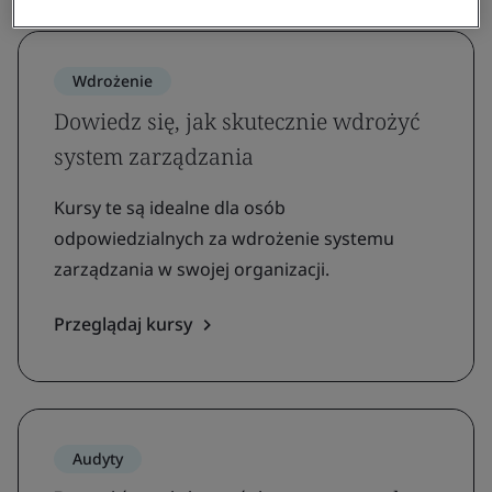
Wdrożenie
Dowiedz się, jak skutecznie wdrożyć
system zarządzania
Kursy te są idealne dla osób
odpowiedzialnych za wdrożenie systemu
zarządzania w swojej organizacji.
Przeglądaj kursy
Audyty