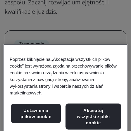
zespołu. Zacznij rozwijać umiejętności i
kwalifikacje już dziś.
Zrozumienie
Zwiększ wiedzę na temat normy i
Poprzez kliknięcie na „Akceptacja wszystkich plików
poznaj jej wymagania
cookie” jest wyrażona zgoda na przechowywanie plików
cookie na swoim urządzeniu w celu usprawnienia
Dzięki kursom uświadamiającym i
korzystania z nawigacji strony, analizowania
rozwijającym znajomość wymagań zapoznasz
wykorzystania strony i wsparcia naszych działań
marketingowych.
się z kluczowymi terminami, definicjami i
podstawami norm.
Ustawienia
Akceptuj
Przeglądaj kursy
plików cookie
wszystkie pliki
cookie