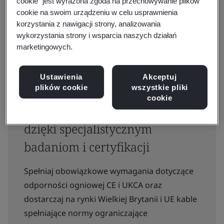
cookie” jest wyrażona zgoda na przechowywanie plików
cookie na swoim urządzeniu w celu usprawnienia
korzystania z nawigacji strony, analizowania
wykorzystania strony i wsparcia naszych działań
marketingowych.
Ustawienia
Akceptuj
plików cookie
wszystkie pliki
Zapewniamy zaufanie do
cookie
bezpieczeństwa i jakości kabli
dzięki specjalistycznym
badaniom i certyfikacji
Spełniaj obowiązkowe wymagania dotyczące
odporności ogniowej CE i UKCA oraz
dostarczaj na rynki Wielkiej Brytanii i UE kable
spełniające normy ograniczające