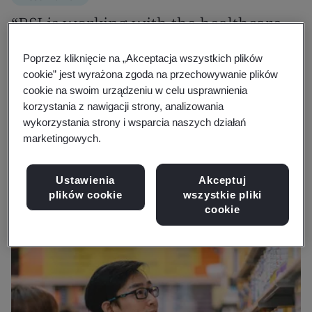
“BSI is working with the healthcare
sector to improve access to medicines
Poprzez kliknięcie na „Akceptacja wszystkich plików
across low- and middle-income
cookie” jest wyrażona zgoda na przechowywanie plików
cookie na swoim urządzeniu w celu usprawnienia
countries.”
korzystania z nawigacji strony, analizowania
wykorzystania strony i wsparcia naszych działań
marketingowych.
Courtney Soulsby
BSI's Sector Development Director, Healthcare
Ustawienia
Akceptuj
plików cookie
wszystkie pliki
cookie