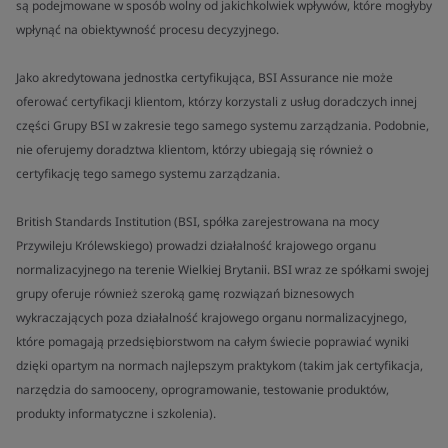
są podejmowane w sposób wolny od jakichkolwiek wpływów, które mogłyby
wpłynąć na obiektywność procesu decyzyjnego.
Jako akredytowana jednostka certyfikująca, BSI Assurance nie może
oferować certyfikacji klientom, którzy korzystali z usług doradczych innej
części Grupy BSI w zakresie tego samego systemu zarządzania. Podobnie,
nie oferujemy doradztwa klientom, którzy ubiegają się również o
certyfikację tego samego systemu zarządzania.
British Standards Institution (BSI, spółka zarejestrowana na mocy
Przywileju Królewskiego) prowadzi działalność krajowego organu
normalizacyjnego na terenie Wielkiej Brytanii. BSI wraz ze spółkami swojej
grupy oferuje również szeroką gamę rozwiązań biznesowych
wykraczających poza działalność krajowego organu normalizacyjnego,
które pomagają przedsiębiorstwom na całym świecie poprawiać wyniki
dzięki opartym na normach najlepszym praktykom (takim jak certyfikacja,
narzędzia do samooceny, oprogramowanie, testowanie produktów,
produkty informatyczne i szkolenia).