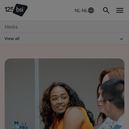
NL-NL
Media
View all