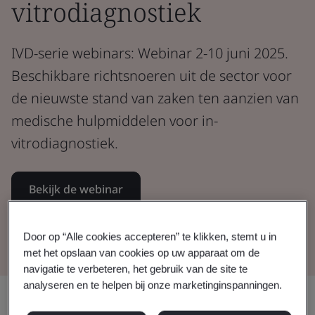
vitrodiagnostiek
IVD-serie webinars: Webinar 2-10 juni 2025.
Beschikbare richtsnoeren uit de sector voor
de nieuwste stand van zaken ten aanzien van
medische hulpmiddelen voor in-
vitrodiagnostiek.
Bekijk de webinar
Bekijk de presentatie
Door op “Alle cookies accepteren” te klikken, stemt u in
met het opslaan van cookies op uw apparaat om de
navigatie te verbeteren, het gebruik van de site te
analyseren en te helpen bij onze marketinginspanningen.
Delen: