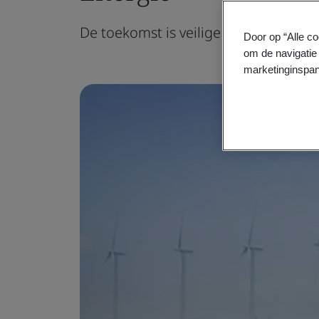
De toekomst is veilige en duurzame e
Door op “Alle co
om de navigatie 
marketinginspan