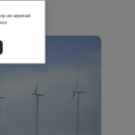
ren.
s op uw apparaat
onze