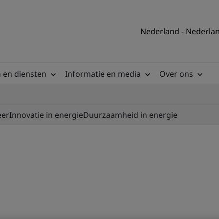
Nederland - Nederla
 en diensten
Informatie en media
Over ons
eer
Innovatie in energie
Duurzaamheid in energie