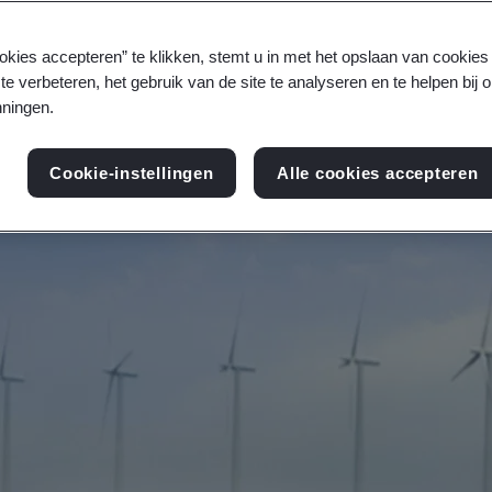
nergie: wij zijn allemaal op weg om dat te realise
okies accepteren” te klikken, stemt u in met het opslaan van cookie
te verbeteren, het gebruik van de site te analyseren en te helpen bij 
ningen.
Cookie-instellingen
Alle cookies accepteren