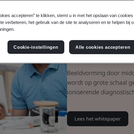
Whitepaper
Medische hulpmiddelen
okies accepteren” te klikken, stemt u in met het opslaan van cookie
Veiligheid v
te verbeteren, het gebruik van de site te analyseren en te helpen bij 
ningen.
resonantie (M
Cookie-instellingen
Alle cookies accepteren
orthopedisch
Beeldvorming door midd
wordt op grote schaal ge
ioniserende diagnostisc
Lees het whitepaper