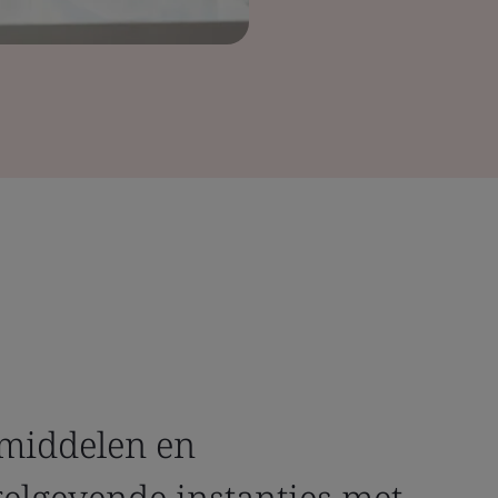
pmiddelen en
elgevende instanties met