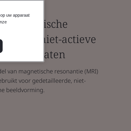
s op uw apparaat
an magnetische
onze
R) voor niet-actieve
e implantaten
el van magnetische resonantie (MRI)
bruikt voor gedetailleerde, niet-
he beeldvorming.