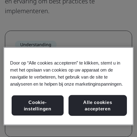
en ervaring om best practices te
implementeren.
Understanding
Vergroot het bewustzijn van een
Door op “Alle cookies accepteren” te klikken, stemt u in
norm en begrijp de vereisten ervan
met het opslaan van cookies op uw apparaat om de
navigatie te verbeteren, het gebruik van de site te
Met trainingen voor bewustzijn en voor
analyseren en te helpen bij onze marketinginspanningen.
vereisten heeft u een gids in handen over de
belangrijkste terminologie, definities en
Cookie-
Alle cookies
fundamenten van een norm.
instellingen
accepteren
Bekijk de trainingen