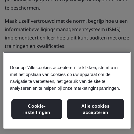
te beschermen.
Maak uzelf vertrouwd met de norm, begrijp hoe u een
informatiebeveiligingsmanagementsysteem (ISMS)
implementeert en leer hoe u dit kunt auditen met onze
trainingen en kwalificaties.
Leer op een manier die bij u past, of dat nu live online
is, in persoon of op uw eigen tempo met on-demand
Door op “Alle cookies accepteren” te klikken, stemt u in
met het opslaan van cookies op uw apparaat om de
eLearning.
navigatie te verbeteren, het gebruik van de site te
analyseren en te helpen bij onze marketinginspanningen.
Bekijk alle trainingen
Cookie-
Alle cookies
Brochure downloaden
instellingen
accepteren