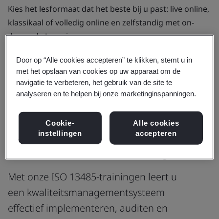
Kies het lesformaat dat het beste bij u past: live online,
klassikaal of volledig online en zelfstandig met on-
demand eLearning.
Door op “Alle cookies accepteren” te klikken, stemt u in
Bekijk trainingen
met het opslaan van cookies op uw apparaat om de
navigatie te verbeteren, het gebruik van de site te
Brochure downloaden
analyseren en te helpen bij onze marketinginspanningen.
Cookie-
Alle cookies
Onze top trainingen
instellingen
accepteren
Onze beste ISO 13485-trainingen
Met onze ISO 13485-trainingen leert u
een kwaliteitsmanagementsysteem
effectief implementeren, auditen en