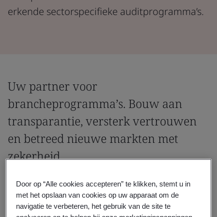
erkende sectorspecifieke auditprogramma’s.
Uw partner voor
brancheprogramma’s. Bouw aan
transparantie, versterk vertrouwen
en betreed nieuwe markten met
zekerheid.
Werk samen met een wereldwijd erkende
Door op “Alle cookies accepteren” te klikken, stemt u in
assurancepartner voor branche-audits in
met het opslaan van cookies op uw apparaat om de
uiteenlopende sectoren. Met onze internationale
navigatie te verbeteren, het gebruik van de site te